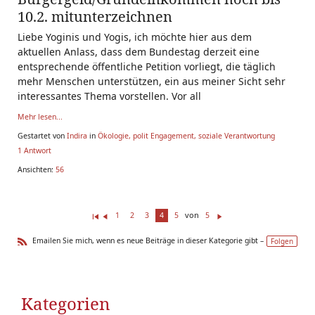
10.2. mitunterzeichnen
Liebe Yoginis und Yogis, ich möchte hier aus dem
aktuellen Anlass, dass dem Bundestag derzeit eine
entsprechende öffentliche Petition vorliegt, die täglich
mehr Menschen unterstützen, ein aus meiner Sicht sehr
interessantes Thema vorstellen. Vor all
Mehr lesen...
Gestartet von
Indira
in
Ökologie, polit Engagement, soziale Verantwortung
1 Antwort
Ansichten:
56
von
1
2
3
4
5
5
Er
Z
W
st
ur
ei
Emailen Sie mich, wenn es neue Beiträge in dieser Kategorie gibt –
Folgen
e(
ü
te
R
r/
ck
r
SS
s)
Kategorien