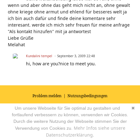
wenn und aber ohne das geht mich nicht an, ohne gewalt
ohne kriege ohne armut und ehlend für besseres welt ja
ich bin auch dafür und finde deine komentare sehr
interesant. werde ich mich sehr freuen für meine anfrage
"Als kontakt hinzufen" mit ja antwortest
Liebe Grüße
Melahat
Kundalini tempel
September 3, 2009 22:48
hi, how are you?nice to meet you.
Problem melden
|
Nutzungsbedingungen
© 2026
Impressum
|
Datenschutz
|
AGB's
| Yoga Vidya Community -
Um unsere Webseite für Sie optimal zu gestalten und
✖
Forum für Yoga, Meditation und Ayurveda
Powered by
fortlaufend verbessern zu können, verwenden wir Cookies.
Durch die weitere Nutzung der Webseite stimmen Sie der
Mehr Infos siehe unsere
Verwendung von Cookies zu.
Datenschutzerklärung.