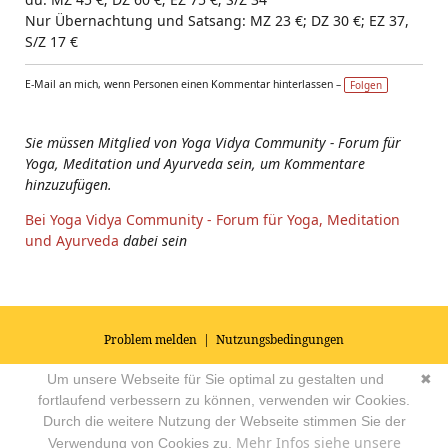
Nur Übernachtung und Satsang: MZ 23 €; DZ 30 €; EZ 37,
S/Z 17 €
E-Mail an mich, wenn Personen einen Kommentar hinterlassen –
Folgen
Sie müssen Mitglied von Yoga Vidya Community - Forum für
Yoga, Meditation und Ayurveda sein, um Kommentare
hinzuzufügen.
Bei Yoga Vidya Community - Forum für Yoga, Meditation
und Ayurveda
dabei sein
Problem melden
|
Nutzungsbedingungen
© 2026
Impressum
|
Datenschutz
|
AGB's
| Yoga Vidya Community -
Um unsere Webseite für Sie optimal zu gestalten und
✖
Forum für Yoga, Meditation und Ayurveda
Powered by
fortlaufend verbessern zu können, verwenden wir Cookies.
Durch die weitere Nutzung der Webseite stimmen Sie der
Mehr Infos siehe unsere
Verwendung von Cookies zu.