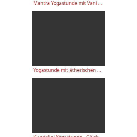
Mantra Yogastunde mit Vani Devi - Yoga Vidya Live Uhr 16:15 12.09.2020
Yogastunde mit ätherischen Ölen - Vishnu Shakti Wende