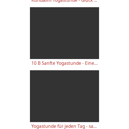
Kundalini Yogastunde - Glück und grüne Energie - Willem Wittstamm - Yogakongress 2019
10 B Sanfte Yogastunde - Eine lange Praxis-Stunde 10. Woche Yoga Vidya Anfängerkurs
Yogastunde für jeden Tag - sanfte Mittelstufe