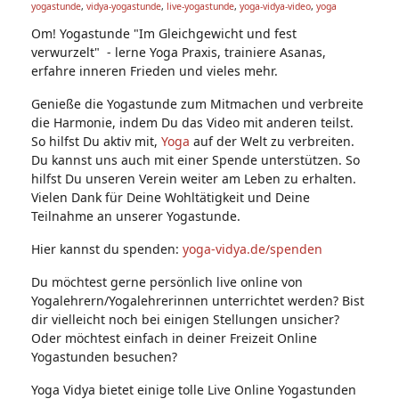
yogastunde
,
vidya-yogastunde
,
live-yogastunde
,
yoga-vidya-video
,
yoga
Ta
g
Om! Yogastunde "Im Gleichgewicht und fest
s:
verwurzelt" - lerne Yoga Praxis, trainiere Asanas,
erfahre inneren Frieden und vieles mehr.
Genieße die Yogastunde zum Mitmachen und verbreite
die Harmonie, indem Du das Video mit anderen teilst.
So hilfst Du aktiv mit,
Yoga
auf der Welt zu verbreiten.
Du kannst uns auch mit einer Spende unterstützen. So
hilfst Du unseren Verein weiter am Leben zu erhalten.
Vielen Dank für Deine Wohltätigkeit und Deine
Teilnahme an unserer Yogastunde.
Hier kannst du spenden:
yoga-vidya.de/spenden
Du möchtest gerne persönlich live online von
Yogalehrern/Yogalehrerinnen unterrichtet werden? Bist
dir vielleicht noch bei einigen Stellungen unsicher?
Oder möchtest einfach in deiner Freizeit Online
Yogastunden besuchen?
Yoga Vidya bietet einige tolle Live Online Yogastunden