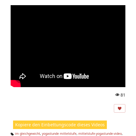
81
A
ns
ic
ht
Kopiere den Einbettungscode dieses Videos
e
n:
im gleichgewicht
,
yogastunde mittelstufe
,
mittelstufe-yogastunde-video
,