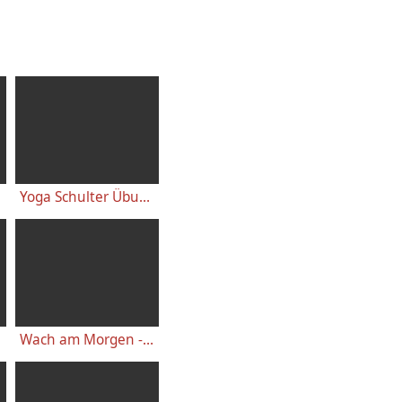
Yoga Schulter Übungen - für starke gesunde Schultern, gegen Schulterschmerzen
Wach am Morgen - 10 Minuten Yogastunde für Energie