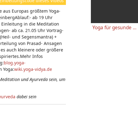
Einbettungscode dieses Videos
e
e aus Europas größtem Yoga-
n:
inbergAblauf:- ab 19 Uhr
Einleitung in die Meditation
Yoga für gesunde Knie - Einfache wirkungsvolle Gelenkübungen
gen- ab ca. 21.05 Uhr Vortrag-
(Heil- und Segensmantra) +
erteilung von Prasad- Ansagen
es auch kleinere oder größere
piriertes.Mehr Infos
g:
blog.yoga-
m Yoga:
wiki.yoga-vidya.de
Meditation und Ayurveda sein, um
yurveda
dabei sein