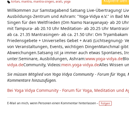
Kopiere den 
kirtan
,
mantra
,
mantra-singen
,
arati
,
yoga
Ta
Willkommen zur Samstagabend Satsang Live-Übertragung! Liv
g
s:
Ausbildungs-Zentrum und Ashram: "Yoga-Vidya e.V." in Bad Me
Singen für den Weltfrieden (Om Namo Narayanaya)- ab 20 Uhr 
mit Tampura- ab 20.10 Uhr Meditation- ab 20.25 Uhr Mantrasin
ab ca. 21.35 Mantrasingen- ab ca. 21.50 Uhr: Om Tryambakam 
Friedensgebete + Universelles Gebet + Arati (Lichtsegnung)- V
von Veranstaltungen, Events, wichtigen DingenManchmal gibt 
Abweichungen.Satsang ist ja immer auch etwas Spontanes, Ins
unter:Seminare, Ausbildungen, Ashram:
www.yoga-vidya.de
Blo
vidya.de
Community, Videos:
mein.yoga-vidya.de
Alles Wissen u
Sie müssen Mitglied von Yoga Vidya Community - Forum für Yoga, 
Kommentare hinzuzufügen.
Bei Yoga Vidya Community - Forum für Yoga, Meditation und A
E-Mail an mich, wenn Personen einen Kommentar hinterlassen –
Folgen