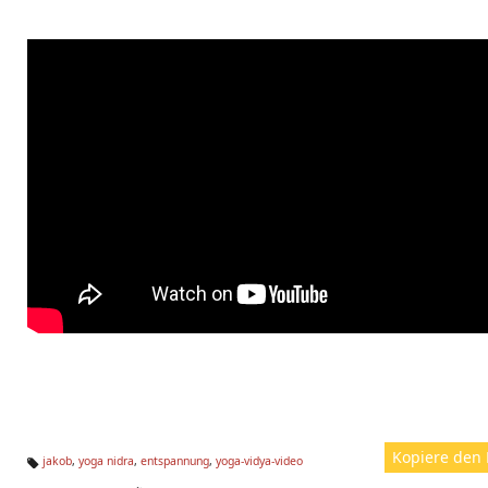
Kopiere den 
jakob
,
yoga nidra
,
entspannung
,
yoga-vidya-video
Ta