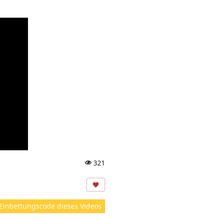
321
A
ns
ic
ht
Einbettungscode dieses Videos
e