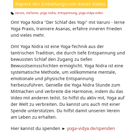
Kopiere den Einbettungscode dieses Videos
e
n:
varuni
,
stefanie
,
yoga nidra
,
entspannung
,
yoga-vidya-video
Ta
Om! Yoga Nidra "Der Schlaf des Yogi" mit Varuni - lerne
g
s:
Yoga Praxis, trainiere Asanas, erfahre inneren Frieden
und vieles mehr.
Om! Yoga Nidra ist eine Yoga-Technik aus der
tantrischen Tradition, die durch tiefe Entspannung und
bewussten Schlaf den Zugang zu tiefen
Bewusstseinsschichten ermöglicht. Yoga Nidra ist eine
systematische Methode, um vollkommene mentale,
emotionale und physische Entspannung
herbeizuführen. Genieße die Yoga Nidra Stunde zum
Mitmachen und verbreite die Harmonie, indem du das
Video mit anderen teilst. So hilfst du aktiv mit, Yoga auf
der Welt zu verbreiten. Du kannst uns auch mit einer
Spende unterstützen. Du hilfst damit unseren Verein
am Leben zu erhalten.
Hier kannst du spenden ►
yoga-vidya.de/spenden​