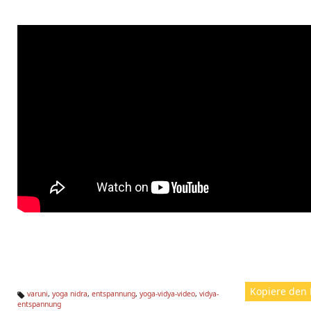
Kopiere den 
varuni
,
yoga nidra
,
entspannung
,
yoga-vidya-video
,
vidya-
entspannung
Ta