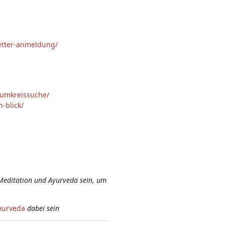
letter-anmeldung/
-umkreissuche/
-blick/
Meditation und Ayurveda sein, um
yurveda
dabei sein