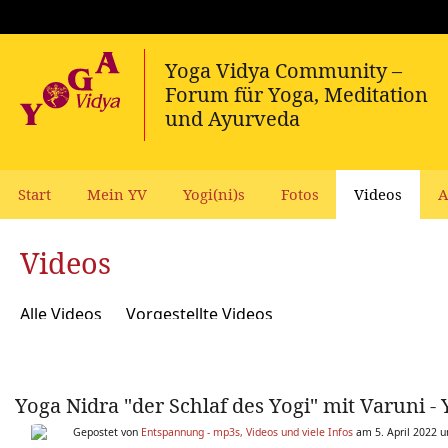
Start
Mein YV
Yogi(ni)s
Fotos
Videos
A
Videos
Alle Videos
Vorgestellte Videos
Yoga Nidra "der Schlaf des Yogi" mit Varuni - 
Gepostet von
Entspannung - mp3s, Videos und viele Infos
am 5. April 2022 