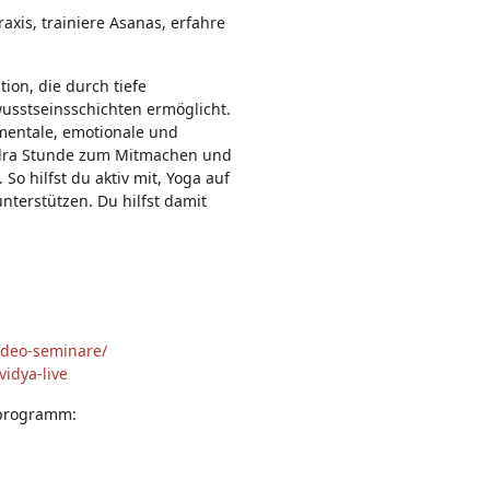
n:
axis, trainiere Asanas, erfahre
ion, die durch tiefe
sstseinsschichten ermöglicht.
mentale, emotionale und
idra Stunde zum Mitmachen und
So hilfst du aktiv mit, Yoga auf
nterstützen. Du hilfst damit
ideo-seminare/
idya-live
sprogramm: