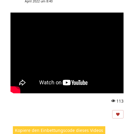
April 2022 um 8:40
113
A
ns
ic
ht
Kopiere den Einbettungscode dieses Videos
e