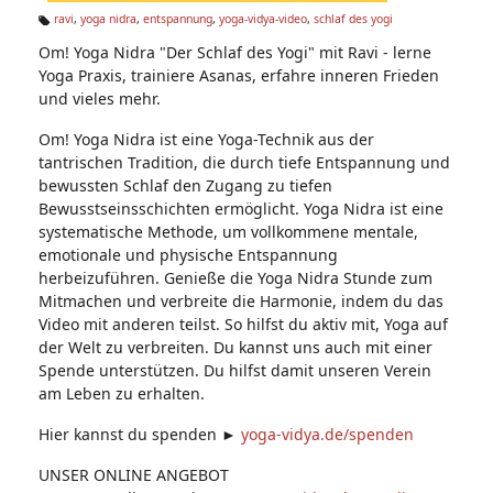
n:
ravi
,
yoga nidra
,
entspannung
,
yoga-vidya-video
,
schlaf des yogi
Ta
Om! Yoga Nidra "Der Schlaf des Yogi" mit Ravi - lerne
g
s:
Yoga Praxis, trainiere Asanas, erfahre inneren Frieden
und vieles mehr.
Om! Yoga Nidra ist eine Yoga-Technik aus der
tantrischen Tradition, die durch tiefe Entspannung und
bewussten Schlaf den Zugang zu tiefen
Bewusstseinsschichten ermöglicht. Yoga Nidra ist eine
systematische Methode, um vollkommene mentale,
emotionale und physische Entspannung
herbeizuführen. Genieße die Yoga Nidra Stunde zum
Mitmachen und verbreite die Harmonie, indem du das
Video mit anderen teilst. So hilfst du aktiv mit, Yoga auf
der Welt zu verbreiten. Du kannst uns auch mit einer
Spende unterstützen. Du hilfst damit unseren Verein
am Leben zu erhalten.
Hier kannst du spenden ►
yoga-vidya.de/spenden​
UNSER ONLINE ANGEBOT