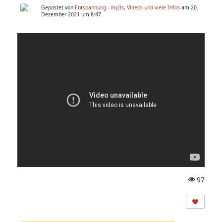
Gepostet von
Entspannung - mp3s, Videos und viele Infos
am 20.
Dezember 2021 um 8:47
97
A
ns
ic
ht