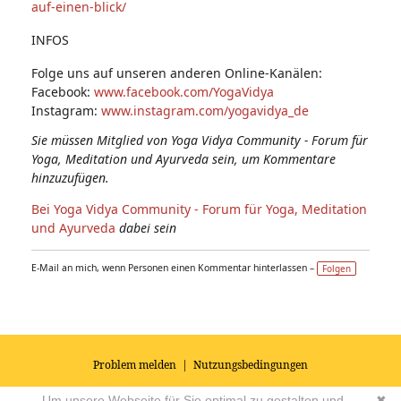
auf-einen-blick/
INFOS
Folge uns auf unseren anderen Online-Kanälen:
Facebook:
www.facebook.com/YogaVidya
Instagram:
www.instagram.com/yogavidya_de
Sie müssen Mitglied von Yoga Vidya Community - Forum für
Yoga, Meditation und Ayurveda sein, um Kommentare
hinzuzufügen.
Bei Yoga Vidya Community - Forum für Yoga, Meditation
und Ayurveda
dabei sein
E-Mail an mich, wenn Personen einen Kommentar hinterlassen –
Folgen
Problem melden
|
Nutzungsbedingungen
© 2026
Impressum
|
Datenschutz
|
AGB's
| Yoga Vidya Community -
Um unsere Webseite für Sie optimal zu gestalten und
✖