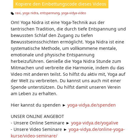
Kopiere den Einbettungscode dieses Videos
e
n:
ravi
,
yoga nidra
,
entspannung
,
yoga-vidya-video
Ta
Om! Yoga Nidra ist eine Yoga-Technik aus der
g
s:
tantrischen Tradition, die durch tiefe Entspannung und
bewussten Schlaf den Zugang zu tiefen
Bewusstseinsschichten ermöglicht. Yoga Nidra ist eine
systematische Methode, um vollkommene mentale,
emotionale und physische Entspannung
herbeizuführen. Genieße die Yoga Nidra Stunde zum
Mitmachen und verbreite die Harmonie, indem du das
Video mit anderen teilst. So hilfst du aktiv mit, Yoga auf
der Welt zu verbreiten. Du kannst uns auch mit einer
Spende unterstützen. Du hilfst damit unseren Verein
am Leben zu erhalten.
Hier kannst du spenden ►
yoga-vidya.de/spenden​
UNSER ONLINE ANGEBOT
- Unsere Online Seminare ►
yoga-vidya.de/yogalive
- Unsere Video Seminare ►
yoga-vidya.de/online-yoga-
kurse/video-seminare/