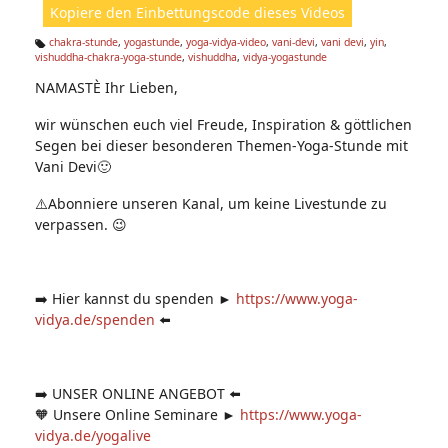
Kopiere den Einbettungscode dieses Videos
e
n:
chakra-stunde
,
yogastunde
,
yoga-vidya-video
,
vani-devi
,
vani devi
,
yin
,
vishuddha-chakra-yoga-stunde
,
vishuddha
,
vidya-yogastunde
Ta
g
NAMASTÈ Ihr Lieben,
s:
wir wünschen euch viel Freude, Inspiration & göttlichen
Segen bei dieser besonderen Themen-Yoga-Stunde mit
Vani Devi🙂
⚠️Abonniere unseren Kanal, um keine Livestunde zu
verpassen. 😉
➡️ Hier kannst du spenden ►
https://www.yoga-
vidya.de/spenden
⬅️
➡️ UNSER ONLINE ANGEBOT ⬅️
🧡 Unsere Online Seminare ►
https://www.yoga-
vidya.de/yogalive