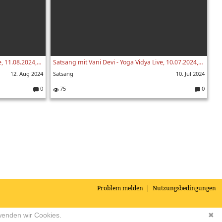
Satsang mit Vani Devi - Yoga Vidya Live, 11.08.2024, 20:00 Uhr
Satsang mit Vani Devi - Yoga Vidya Live, 10.07.2024, 07:00 Uhr
12. Aug 2024
Satsang
10. Jul 2024
0
75
0
K
K
o
o
m
m
m
m
e
e
nt
nt
ar
ar
e:
e:
Problem melden
|
Nutzungsbedingungen
wenden wir Cookies.
✖