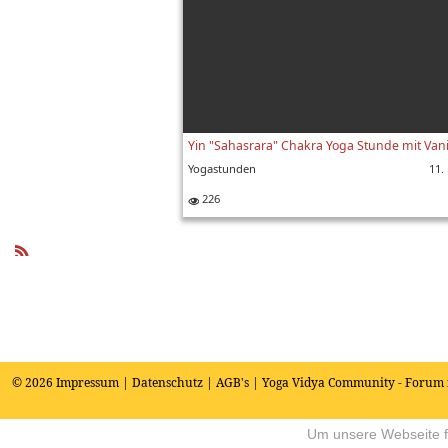
Yin "Sahasrara" Chakra Yoga Stunde mit Vani
Yogastunden
11.
226
R
SS
© 2026
Impressum
|
Datenschutz
|
AGB's
| Yoga Vidya Community - Forum 
Um unsere Webseite fü