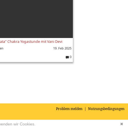
ata" Chakra Yogastunde mit Vani Devi
en
19. Feb 2025
0
K
o
m
m
e
nt
ar
e:
Problem melden
|
Nutzungsbedingungen
wenden wir Cookies.
✖