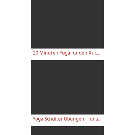
20 Minuten Yoga für den Rücken - Anfänger-Level
Yoga Schulter Übungen - für starke gesunde Schultern, gegen Schulterschmerzen