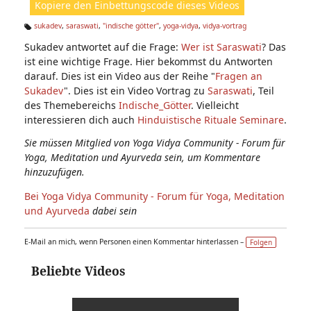
Kopiere den Einbettungscode dieses Videos
e
n:
sukadev
,
saraswati
,
"indische götter"
,
yoga-vidya
,
vidya-vortrag
Ta
Sukadev antwortet auf die Frage:
Wer ist Saraswati
? Das
g
s:
ist eine wichtige Frage. Hier bekommst du Antworten
darauf. Dies ist ein Video aus der Reihe "
Fragen an
Sukadev
". Dies ist ein Video Vortrag zu
Saraswati
, Teil
des Themebereichs
Indische_Götter
. Vielleicht
interessieren dich auch
Hinduistische Rituale Seminare
.
Sie müssen Mitglied von Yoga Vidya Community - Forum für
Yoga, Meditation und Ayurveda sein, um Kommentare
hinzuzufügen.
Bei Yoga Vidya Community - Forum für Yoga, Meditation
und Ayurveda
dabei sein
E-Mail an mich, wenn Personen einen Kommentar hinterlassen –
Folgen
Beliebte Videos