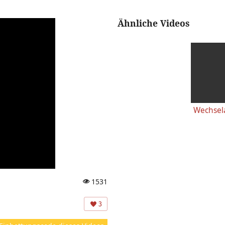
Ähnliche Videos
1531
A
ns
3
ic
ht