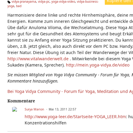
Kopiere den 
vidya-pranayama
,
vidya-pc
,
yoga-vidya-video
,
vidya-business-
yoga
,
bad
Ta
g
Harmonisiere deine linke und rechte Hirnhemisphäre, deine 
s:
Energien. Komme zum inneren Gleichgewicht und entwickle de
Übe dafür Anuloma Viloma, die Wechselatmung. Diese Yoga A
sehr gut für die Gesundheit des Atemsystems und beugt Erkä
kannst sie zu Anfang einer Yoga Sitzung praktizieren. Du kan
üben, z.B. jetzt gleich, also auch direkt vor dem PC bzw. Handy
freier Natur. Diese Übung ist auch Teil der Wanderwege der 
http://www.vitalwanderwelt.de
. Mitwirkende bei diesem Yoga V
Sukadev (Kamera, Sprecher).
http://mein.yoga-vidya.de/video
Sie müssen Mitglied von Yoga Vidya Community - Forum für Yoga, 
Kommentare hinzuzufügen.
Bei Yoga Vidya Community - Forum für Yoga, Meditation und A
Kommentare
Surya Marion
Mai 13, 2011 22:57
http://www.yoga-leer.de/Startseite-YOGA_LEER.htm
: h
Konzentrationshilfen