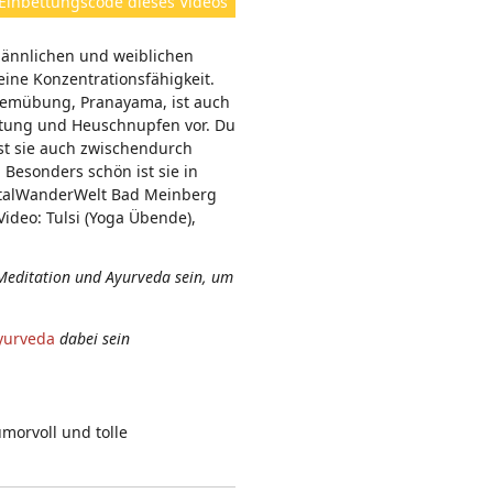
Einbettungscode dieses Videos
e
n:
männlichen und weiblichen
ine Konzentrationsfähigkeit.
temübung, Pranayama, ist auch
ltung und Heuschnupfen vor. Du
nst sie auch zwischendurch
. Besonders schön ist sie in
VitalWanderWelt Bad Meinberg
ideo: Tulsi (Yoga Übende),
Meditation und Ayurveda sein, um
yurveda
dabei sein
umorvoll und tolle