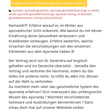
Kopiere den Einbettungscode dieses Videos
e
n:
ayurveda
,
ayurveda gespräche
,
ayurveda gesundheitsvorsorge im winter
,
winter
,
ayurveda gesundheitsvorsorge
,
ayurveda vortrag
,
dr devendra
,
Ta
gesundheitsroutine
,
vortrag
,
kalte jahreszeit
g
s:
Namasté!💛 Erfahre worauf es im Winter aus
ayurvedischer Sicht ankommt. Wie kannst du mit deiner
Ernährung deine Gesundheit verbessern und
Krankheiten vorbeugen. Erfahre weiterhin, welche
Ursachen die Verschiebungen von den einzelnen
Elementen aus dem Ayurveda haben.🌸
Der Vortrag wird von Dr. Devendra auf englisch
gehalten und ins Deutsche übersetzt. . Genieße den
Vortrag und verbreite die Harmonie, indem du das
Video mit anderen teilst. So hilfst du aktiv mit, Wissen
auf der Welt zu verbreiten.
Du möchtest mehr über das ganzheitliche System des
Ayurveda erfahren? Dich interessiert das umfangreiche
Wissen des Ayurveda ? Möchtest verschiedenste
Seminare und Ausbildungen kennenlernen ? Dann
schau doch mal auf unserer Webseite vorbei: