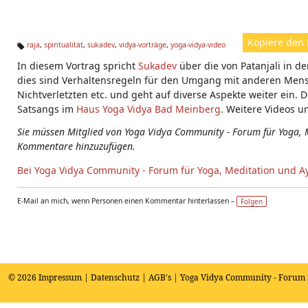
Kopiere den 
raja
,
spiritualität
,
sukadev
,
vidya-vorträge
,
yoga-vidya-video
Ta
In diesem Vortrag spricht
Sukadev
über die von Patanjali in d
g
s:
dies sind Verhaltensregeln für den Umgang mit anderen Mens
Nichtverletzten etc. und geht auf diverse Aspekte weiter ein. D
Satsangs im
Haus Yoga Vidya Bad Meinberg
. Weitere Videos u
Sie müssen Mitglied von Yoga Vidya Community - Forum für Yoga, 
Kommentare hinzuzufügen.
Bei Yoga Vidya Community - Forum für Yoga, Meditation und A
E-Mail an mich, wenn Personen einen Kommentar hinterlassen –
Folgen
© 2026
Impressum
|
Datenschutz
|
AGB's
| Yoga Vidya Community - Forum 