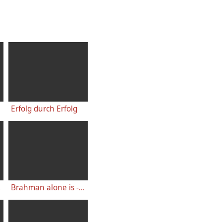
Erfolg durch Erfolg
 dir
Brahman alone is - Morgendlicher Vortrag mit Swami Atmaswarupananda