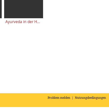
Ayurveda in der Hatha Yoga Pradipika - Vortrag mit Sukadev Bretz
Problem melden
|
Nutzungsbedingungen