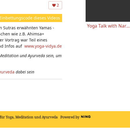
ns
2
ic
ht
Einbettungscode dieses Videos
e
Yoga Talk with Narayani No 4 - Vierter Yoga Vortrag mit Narayani English-Deutsch Part 4 of 4
en Sutras erwähnten Yamas -
n:
chen wie z.B. Ahimsa=
er Vortrag war Teil eines
nd Infos auf
www.yoga-vidya.de
Meditation und Ayurveda sein, um
yurveda
dabei sein
für Yoga, Meditation und Ayurveda
Powered by