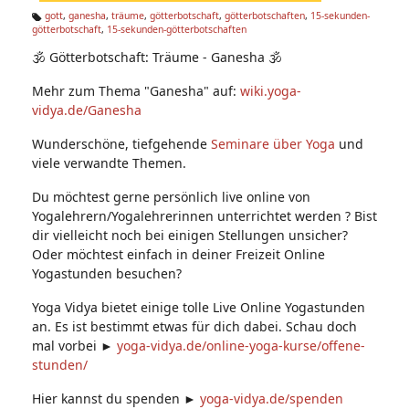
n:
gott
,
ganesha
,
träume
,
götterbotschaft
,
götterbotschaften
,
15-sekunden-
götterbotschaft
,
15-sekunden-götterbotschaften
Ta
g
🕉 Götterbotschaft: Träume - Ganesha 🕉
s:
Mehr zum Thema "Ganesha" auf:
wiki.yoga-
vidya.de/Ganesha
Wunderschöne, tiefgehende
Seminare über Yoga
und
viele verwandte Themen.
Du möchtest gerne persönlich live online von
Yogalehrern/Yogalehrerinnen unterrichtet werden ? Bist
dir vielleicht noch bei einigen Stellungen unsicher?
Oder möchtest einfach in deiner Freizeit Online
Yogastunden besuchen?
Yoga Vidya bietet einige tolle Live Online Yogastunden
an. Es ist bestimmt etwas für dich dabei. Schau doch
mal vorbei ►
yoga-vidya.de/online-yoga-kurse/offene-
stunden/
Hier kannst du spenden ►
yoga-vidya.de/spenden​