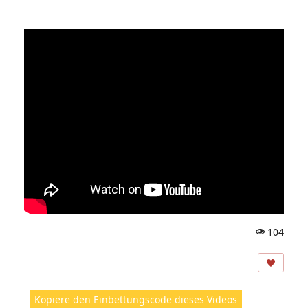
104
A
ns
ic
ht
Kopiere den Einbettungscode dieses Videos
e