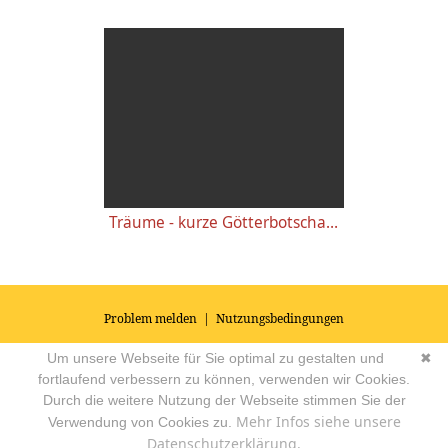
Träume - kurze Götterbotschaften - Ganesha
Problem melden
|
Nutzungsbedingungen
© 2026
Impressum
|
Datenschutz
|
AGB's
| Yoga Vidya Community -
Um unsere Webseite für Sie optimal zu gestalten und
✖
Forum für Yoga, Meditation und Ayurveda
Powered by
fortlaufend verbessern zu können, verwenden wir Cookies.
Durch die weitere Nutzung der Webseite stimmen Sie der
Mehr Infos siehe unsere
Verwendung von Cookies zu.
Datenschutzerklärung.