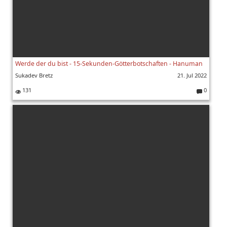
Werde der du bist - 15-Sekunden-Götterbotschaften - Hanuman
Sukadev Bretz
21. Jul 2022
131
0
K
o
m
m
e
nt
ar
e: