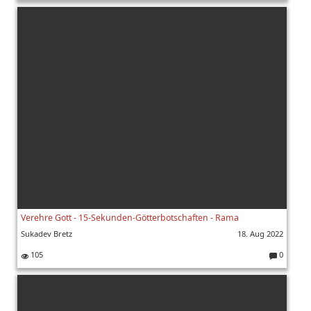
K
o
m
m
e
nt
ar
e:
Verehre Gott - 15-Sekunden-Götterbotschaften - Rama
Sukadev Bretz
18. Aug 2022
105
0
K
o
m
m