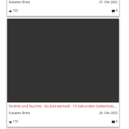
Sukadev Bretz
27. Okt 2022
122
0
K
o
m
m
e
nt
ar
e:
Strahle und leuchte - du bist wertvoll - 15-Sekunden-Götterbotschaften - Sharavanabhava
Sukadev Bretz
20. Okt 2022
110
0
K