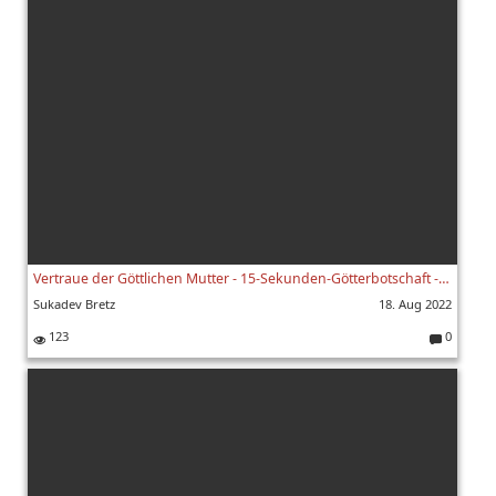
e
nt
ar
e:
Vertraue der Göttlichen Mutter - 15-Sekunden-Götterbotschaft - Durga
Sukadev Bretz
18. Aug 2022
123
0
K
o
m
m
e
nt
ar
e: