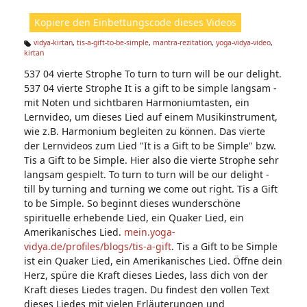
ht
Kopiere den Einbettungscode dieses Videos
e
n:
vidya-kirtan
,
tis-a-gift-to-be-simple
,
mantra-rezitation
,
yoga-vidya-video
,
kirtan
Ta
g
537 04 vierte Strophe To turn to turn will be our delight.
s:
537 04 vierte Strophe It is a gift to be simple langsam -
mit Noten und sichtbaren Harmoniumtasten, ein
Lernvideo, um dieses Lied auf einem Musikinstrument,
wie z.B. Harmonium begleiten zu können. Das vierte
der Lernvideos zum Lied "It is a Gift to be Simple" bzw.
Tis a Gift to be Simple. Hier also die vierte Strophe sehr
langsam gespielt. To turn to turn will be our delight -
till by turning and turning we come out right. Tis a Gift
to be Simple. So beginnt dieses wunderschöne
spirituelle erhebende Lied, ein Quaker Lied, ein
Amerikanisches Lied.
mein.yoga-
vidya.de/profiles/blogs/tis-a-gift
. Tis a Gift to be Simple
ist ein Quaker Lied, ein Amerikanisches Lied. Öffne dein
Herz, spüre die Kraft dieses Liedes, lass dich von der
Kraft dieses Liedes tragen. Du findest den vollen Text
dieses Liedes mit vielen Erläuterungen und