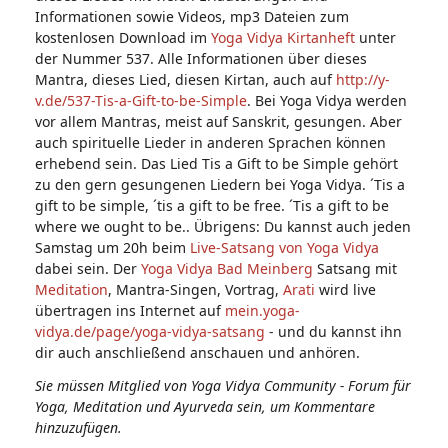
Informationen sowie Videos, mp3 Dateien zum
kostenlosen Download im
Yoga Vidya Kirtanheft
unter
der Nummer 537. Alle Informationen über dieses
Mantra, dieses Lied, diesen Kirtan, auch auf
http://y-
v.de/537-Tis-a-Gift-to-be-Simple
. Bei Yoga Vidya werden
vor allem Mantras, meist auf Sanskrit, gesungen. Aber
auch spirituelle Lieder in anderen Sprachen können
erhebend sein. Das Lied Tis a Gift to be Simple gehört
zu den gern gesungenen Liedern bei Yoga Vidya. ´Tis a
gift to be simple, ´tis a gift to be free. ´Tis a gift to be
where we ought to be.. Übrigens: Du kannst auch jeden
Samstag um 20h beim
Live-Satsang von Yoga Vidya
dabei sein. Der
Yoga Vidya Bad Meinberg
Satsang mit
Meditation
, Mantra-Singen, Vortrag,
Arati
wird live
übertragen ins Internet auf
mein.yoga-
vidya.de/page/yoga-vidya-satsang
- und du kannst ihn
dir auch anschließend anschauen und anhören.
Sie müssen Mitglied von Yoga Vidya Community - Forum für
Yoga, Meditation und Ayurveda sein, um Kommentare
hinzuzufügen.