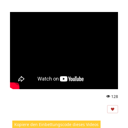
128
A
ns
ic
ht
Kopiere den Einbettungscode dieses Videos
e