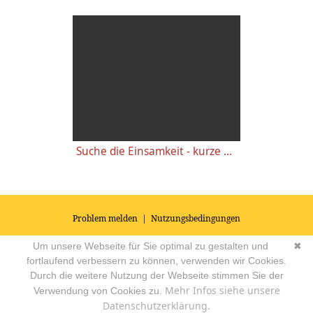
Suche die Einsamkeit - kurze Götterbotschaften - Shiva
Problem melden
|
Nutzungsbedingungen
© 2026
Impressum
|
Datenschutz
|
AGB's
| Yoga Vidya Community -
Um unsere Webseite für Sie optimal zu gestalten und
✖
Forum für Yoga, Meditation und Ayurveda
Powered by
fortlaufend verbessern zu können, verwenden wir Cookies.
Durch die weitere Nutzung der Webseite stimmen Sie der
Mehr Infos siehe unsere
Verwendung von Cookies zu.
Datenschutzerklärung.