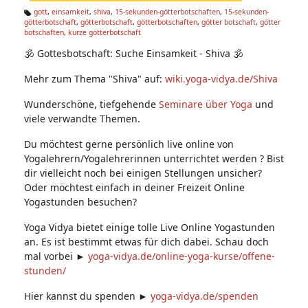
n:
gott
,
einsamkeit
,
shiva
,
15-sekunden-götterbotschaften
,
15-sekunden-
götterbotschaft
,
götterbotschaft
,
götterbotschaften
,
götter botschaft
,
götter
Ta
botschaften
,
kurze götterbotschaft
g
s:
🕉 Gottesbotschaft: Suche Einsamkeit - Shiva 🕉
Mehr zum Thema "Shiva" auf:
wiki.yoga-vidya.de/Shiva
Wunderschöne, tiefgehende
Seminare über Yoga
und
viele verwandte Themen.
Du möchtest gerne persönlich live online von
Yogalehrern/Yogalehrerinnen unterrichtet werden ? Bist
dir vielleicht noch bei einigen Stellungen unsicher?
Oder möchtest einfach in deiner Freizeit Online
Yogastunden besuchen?
Yoga Vidya bietet einige tolle Live Online Yogastunden
an. Es ist bestimmt etwas für dich dabei. Schau doch
mal vorbei ►
yoga-vidya.de/online-yoga-kurse/offene-
stunden/
Hier kannst du spenden ►
yoga-vidya.de/spenden​