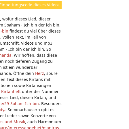
ht
Einbettungscode dieses Videos
e
n:
, wofür dieses Lied, dieser
 Soaham - Ich bin der ich bin.
h-bin
findest du viel über dieses
vollen Text, im Fall von
e Umschrift, Videos und mp3
 - Ich bin der ich bin. So
ananda
. Wir hoffen, dass diese
nen noch tieferen Zugang zu
n ist ein wunderbar
ananda. Öffne dein
Herz
, spüre
llen Text dieses Kirtans mit
tionen sowie Kirtansingen
 Kirtanheft
unter der Nummer
eses Lied, diesen Kirtan, und
.de/59-Soham-Ich-bin
. Besonders
idya
Seminarhäusern gibt es
r Lieder sowie Konzerte von
as und Musik
, auch Harmonium
nare/interessengebiet/mantras-