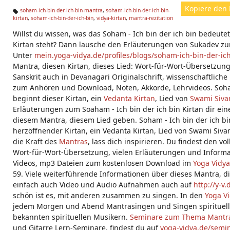
Kopiere den 
soham-ich-bin-der-ich-bin-mantra
,
soham-ich-bin-der-ich-bin-
kirtan
,
soham-ich-bin-der-ich-bin
,
vidya-kirtan
,
mantra-rezitation
Ta
g
Willst du wissen, was das Soham - Ich bin der ich bin bedeutet
s:
Kirtan steht? Dann lausche den Erläuterungen von Sukadev zum
Unter
mein.yoga-vidya.de/profiles/blogs/soham-ich-bin-der-ic
Mantra, diesen Kirtan, dieses Lied: Wort-für-Wort-Übersetzung, 
Sanskrit auch in Devanagari Originalschrift, wissenschaftlich
zum Anhören und Download, Noten, Akkorde, Lehrvideos. Soham
beginnt dieser Kirtan, ein
Vedanta
Kirtan
, Lied von
Swami Siv
Erläuterungen zum Soaham - Ich bin der ich bin Kirtan dir ei
diesem Mantra, diesem Lied geben. Soham - Ich bin der ich bi
herzöffnender Kirtan, ein Vedanta Kirtan, Lied von Swami Siv
die Kraft des
Mantras
, lass dich inspirieren. Du findest den vo
Wort-für-Wort-Übersetzung, vielen Erläuterungen und Informa
Videos, mp3 Dateien zum kostenlosen Download im
Yoga Vidya
59. Viele weiterführende Informationen über dieses Mantra, di
einfach auch Video und Audio Aufnahmen auch auf
http://y-v
schön ist es, mit anderen zusammen zu singen. In den
Yoga V
jedem Morgen und Abend Mantrasingen und Singen spirituelle
bekannten spirituellen Musikern.
Seminare zum Thema Mantr
und Gitarre Lern-Seminare, findest du auf
yoga-vidya.de/semi