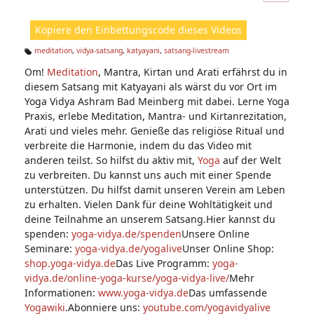
ic
ht
Kopiere den Einbettungscode dieses Videos
e
n:
meditation
,
vidya-satsang
,
katyayani
,
satsang-livestream
Ta
Om!
Meditation
, Mantra, Kirtan und Arati erfährst du in
g
s:
diesem Satsang mit Katyayani als wärst du vor Ort im
Yoga Vidya Ashram Bad Meinberg mit dabei. Lerne Yoga
Praxis, erlebe Meditation, Mantra- und Kirtanrezitation,
Arati und vieles mehr. Genieße das religiöse Ritual und
verbreite die Harmonie, indem du das Video mit
anderen teilst. So hilfst du aktiv mit,
Yoga
auf der Welt
zu verbreiten. Du kannst uns auch mit einer Spende
unterstützen. Du hilfst damit unseren Verein am Leben
zu erhalten. Vielen Dank für deine Wohltätigkeit und
deine Teilnahme an unserem Satsang.Hier kannst du
spenden:
yoga-vidya.de/spenden
Unsere Online
Seminare:
yoga-vidya.de/yogalive
Unser Online Shop:
shop.yoga-vidya.de
Das Live Programm:
yoga-
vidya.de/online-yoga-kurse/yoga-vidya-live/
Mehr
Informationen:
www.yoga-vidya.de
Das umfassende
Yogawiki
.Abonniere uns:
youtube.com/yogavidyalive