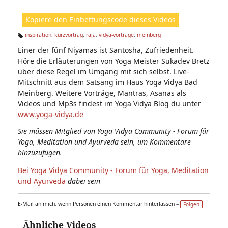
ic
ht
Kopiere den Einbettungscode dieses Videos
e
n:
inspiration
,
kurzvortrag
,
raja
,
vidya-vorträge
,
meinberg
Ta
Einer der fünf Niyamas ist Santosha, Zufriedenheit.
g
s:
Höre die Erläuterungen von Yoga Meister Sukadev Bretz
über diese Regel im Umgang mit sich selbst. Live-
Mitschnitt aus dem Satsang im Haus Yoga Vidya Bad
Meinberg. Weitere Vorträge, Mantras, Asanas als
Videos und Mp3s findest im Yoga Vidya Blog du unter
www.yoga-vidya.de
Sie müssen Mitglied von Yoga Vidya Community - Forum für
Yoga, Meditation und Ayurveda sein, um Kommentare
hinzuzufügen.
Bei Yoga Vidya Community - Forum für Yoga, Meditation
und Ayurveda
dabei sein
E-Mail an mich, wenn Personen einen Kommentar hinterlassen –
Folgen
Ähnliche Videos