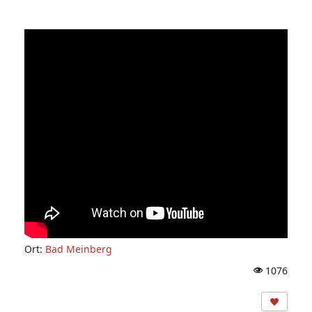
Ort:
Bad Meinberg
1076
A
ns