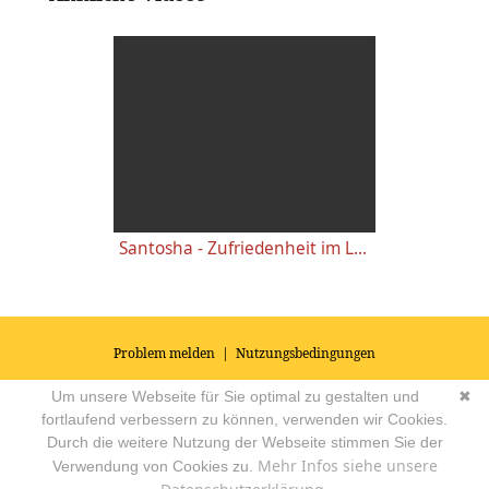
Santosha - Zufriedenheit im Leben - Kurzvortrag mit Sukadev
Problem melden
|
Nutzungsbedingungen
© 2026
Impressum
|
Datenschutz
|
AGB's
| Yoga Vidya Community -
Um unsere Webseite für Sie optimal zu gestalten und
✖
Forum für Yoga, Meditation und Ayurveda
Powered by
fortlaufend verbessern zu können, verwenden wir Cookies.
Durch die weitere Nutzung der Webseite stimmen Sie der
Mehr Infos siehe unsere
Verwendung von Cookies zu.