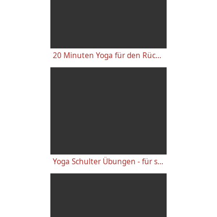
20 Minuten Yoga für den Rücken - Anfänger-Level
Yoga Schulter Übungen - für starke gesunde Schultern, gegen Schulterschmerzen