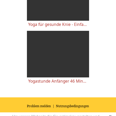
Yoga für gesunde Knie - Einfache wirkungsvolle Gelenkübungen
Yogastunde Anfänger 46 Minuten
Problem melden
|
Nutzungsbedingungen
© 2026
Impressum
|
Datenschutz
|
AGB's
| Yoga Vidya Community -