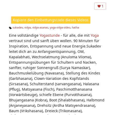
A
ns
1
ic
ht
Kopiere den Einbettungscode dieses Videos
e
n:
sukadev
,
vidya
,
vidya-asanas
,
yoga-vidya-video
,
hatha
Ta
Eine vollständige
Yogastunde
- für alle, die mit
Yoga
g
s:
vertraut sind und sanft üben wollen. 90 Minuten für
Inspiration, Entspannung und neue Energie.Sukadev
leitet dich an zu Anfangsentspannung, OM,
Kapalabhati, Wechselatmung (Anuloma Viloma),
Entspannungsübungen für Schultern und Nacken,
sanfter, ruhiger Sonnengruß (Surya Namaskar),
Bauchmuskelübung (Navasana), Stellung des Kindes
(Garbhasana), Clown-Variation des Kopfstands
(Sirsasana), Schulterstand (sarvangasana), Halasana
(Pflug), Matsyasana (Fisch), Paschimotthanasana
(Vorwärtsbeuge), schiefe Ebene (Purvotthasana),
Bhujangasana (Kobra), Boot (Shalabhasana), Halbmond
(Anjaneyasana), Drehsitz (Ardha Matsyendrasana),
Baum (Vrikshasana), Dreieck (Trikonasana),