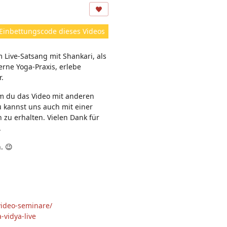
ns
ic
ht
Einbettungscode dieses Videos
e
n:
 Live-Satsang mit Shankari, als
rne Yoga-Praxis, erlebe
r.
em du das Video mit anderen
u kannst uns auch mit einer
 zu erhalten. Vielen Dank für
.
. 😉
video-seminare/
-vidya-live