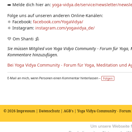
➡️ Melde dich hier an:
yoga-vidya.de/service/newsletter/newsl
Folge uns auf unseren anderen Online-Kanälen:
⚛️ Facebook:
facebook.com/YogaVidya/
⚛️ Instagram:
instagram.com/yogavidya_de/
💛 Om Shanti 🕉
Sie müssen Mitglied von Yoga Vidya Community - Forum für Yoga, 
Kommentare hinzuzufügen.
Bei Yoga Vidya Community - Forum für Yoga, Meditation und A
E-Mail an mich, wenn Personen einen Kommentar hinterlassen –
Folgen
© 2026
Impressum
|
Datenschutz
|
AGB's
| Yoga Vidya Community - Forum 
Um unsere Webseite fü