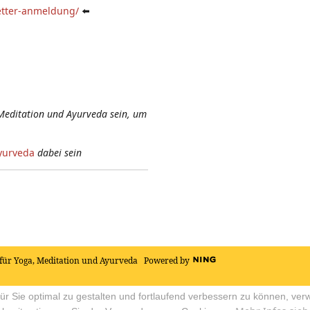
etter-anmeldung/
⬅️
Meditation und Ayurveda sein, um
yurveda
dabei sein
für Yoga, Meditation und Ayurveda
Powered by
r Sie optimal zu gestalten und fortlaufend verbessern zu können, ver