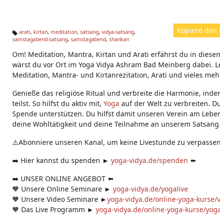
Kopiere den 
arati
,
kirtan
,
meditation
,
satsang
,
vidya-satsang
,
samstagabend-satsang
,
samstagabend
,
shankari
Ta
g
Om! Meditation, Mantra, Kirtan und Arati erfährst du in diesem
s:
wärst du vor Ort im Yoga Vidya Ashram Bad Meinberg dabei. Le
Meditation, Mantra- und Kirtanrezitation, Arati und vieles meh
Genieße das religiöse Ritual und verbreite die Harmonie, ind
teilst. So hilfst du aktiv mit,
Yoga
auf der Welt zu verbreiten. D
Spende unterstützen. Du hilfst damit unseren Verein am Leben
deine Wohltätigkeit und deine Teilnahme an unserem Satsang
⚠️Abonniere unseren Kanal, um keine Livestunde zu verpassen
➡️ Hier kannst du spenden ►
yoga-vidya.de/spenden
⬅️
➡️ UNSER ONLINE ANGEBOT ⬅️
🧡 Unsere Online Seminare ►
yoga-vidya.de/yogalive
🧡 Unsere Video Seminare ►
yoga-vidya.de/online-yoga-kurse/
🧡 Das Live Programm ►
yoga-vidya.de/online-yoga-kurse/yoga