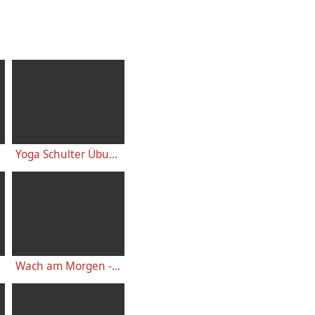
Yoga Schulter Übungen - für starke gesunde Schultern, gegen Schulterschmerzen
Wach am Morgen - 10 Minuten Yogastunde für Energie