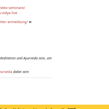
video-seminare/
-vidya-live
etter-anmeldung/
⬅️
Meditation und Ayurveda sein, um
yurveda
dabei sein