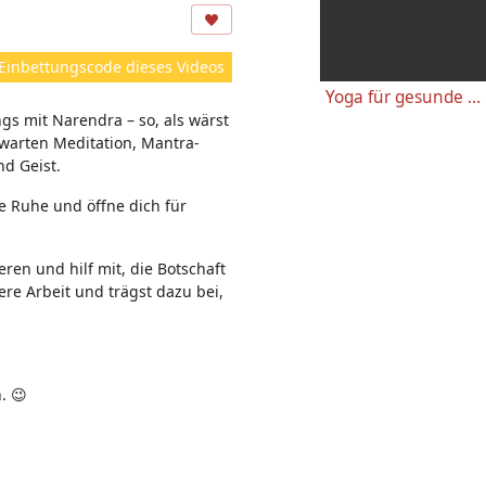
ns
ic
ht
Einbettungscode dieses Videos
e
Yoga für gesunde Knie - Einfache wirkungsvolle Gelenkübungen
n:
gs mit Narendra – so, als wärst
rwarten Meditation, Mantra-
nd Geist.
e Ruhe und öffne dich für
ren und hilf mit, die Botschaft
re Arbeit und trägst dazu bei,
. 😉