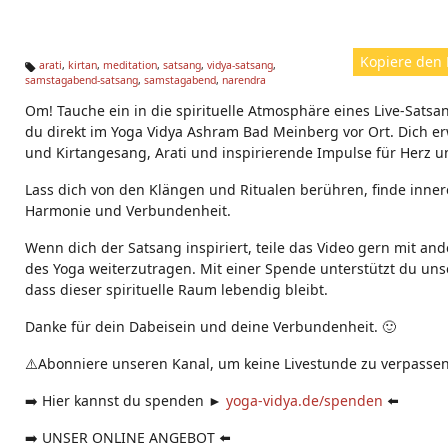
Kopiere den 
arati
,
kirtan
,
meditation
,
satsang
,
vidya-satsang
,
samstagabend-satsang
,
samstagabend
,
narendra
Ta
g
Om! Tauche ein in die spirituelle Atmosphäre eines Live-Satsan
s:
du direkt im Yoga Vidya Ashram Bad Meinberg vor Ort. Dich e
und Kirtangesang, Arati und inspirierende Impulse für Herz u
Lass dich von den Klängen und Ritualen berühren, finde inner
Harmonie und Verbundenheit.
Wenn dich der Satsang inspiriert, teile das Video gern mit ande
des Yoga weiterzutragen. Mit einer Spende unterstützt du unse
dass dieser spirituelle Raum lebendig bleibt.
Danke für dein Dabeisein und deine Verbundenheit. 🙂
⚠️Abonniere unseren Kanal, um keine Livestunde zu verpassen
➡️ Hier kannst du spenden ►
yoga-vidya.de/spenden
⬅️
➡️ UNSER ONLINE ANGEBOT ⬅️