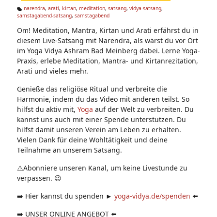
n:
narendra
,
arati
,
kirtan
,
meditation
,
satsang
,
vidya-satsang
,
samstagabend-satsang
,
samstagabend
Ta
g
Om! Meditation, Mantra, Kirtan und Arati erfährst du in
s:
diesem Live-Satsang mit Narendra, als wärst du vor Ort
im Yoga Vidya Ashram Bad Meinberg dabei. Lerne Yoga-
Praxis, erlebe Meditation, Mantra- und Kirtanrezitation,
Arati und vieles mehr.
Genieße das religiöse Ritual und verbreite die
Harmonie, indem du das Video mit anderen teilst. So
hilfst du aktiv mit,
Yoga
auf der Welt zu verbreiten. Du
kannst uns auch mit einer Spende unterstützen. Du
hilfst damit unseren Verein am Leben zu erhalten.
Vielen Dank für deine Wohltätigkeit und deine
Teilnahme an unserem Satsang.
⚠️Abonniere unseren Kanal, um keine Livestunde zu
verpassen. 😉
➡️ Hier kannst du spenden ►
yoga-vidya.de/spenden
⬅️
➡️ UNSER ONLINE ANGEBOT ⬅️