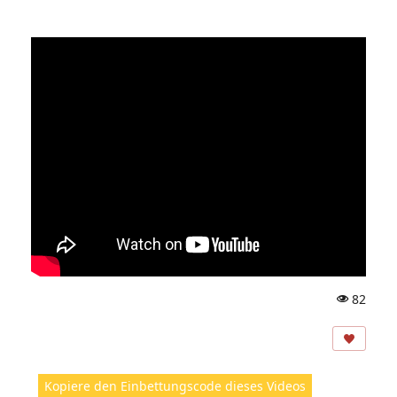
82
A
ns
ic
ht
Kopiere den Einbettungscode dieses Videos
e