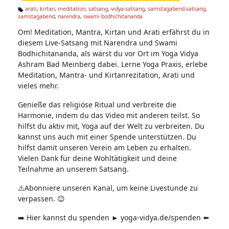
n:
arati
,
kirtan
,
meditation
,
satsang
,
vidya-satsang
,
samstagabend-satsang
,
samstagabend
,
narendra
,
swami bodhichitananda
Ta
g
Om! Meditation, Mantra, Kirtan und Arati erfährst du in
s:
diesem Live-Satsang mit Narendra und Swami
Bodhichitananda, als wärst du vor Ort im Yoga Vidya
Ashram Bad Meinberg dabei. Lerne Yoga Praxis, erlebe
Meditation, Mantra- und Kirtanrezitation, Arati und
vieles mehr.
Genieße das religiöse Ritual und verbreite die
Harmonie, indem du das Video mit anderen teilst. So
hilfst du aktiv mit, Yoga auf der Welt zu verbreiten. Du
kannst uns auch mit einer Spende unterstützen. Du
hilfst damit unseren Verein am Leben zu erhalten.
Vielen Dank für deine Wohltätigkeit und deine
Teilnahme an unserem Satsang.
⚠️Abonniere unseren Kanal, um keine Livestunde zu
verpassen. 😉
➡️ Hier kannst du spenden ► yoga-vidya.de/spenden ⬅️