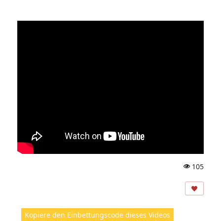
105
A
ns
ic
ht
Kopiere den Einbettungscode dieses Videos
e