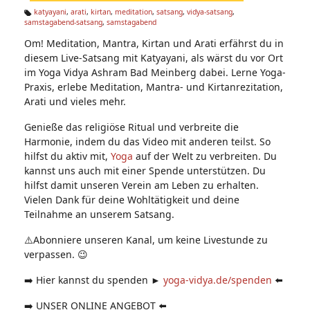
n:
katyayani
,
arati
,
kirtan
,
meditation
,
satsang
,
vidya-satsang
,
samstagabend-satsang
,
samstagabend
Ta
g
Om! Meditation, Mantra, Kirtan und Arati erfährst du in
s:
diesem Live-Satsang mit Katyayani, als wärst du vor Ort
im Yoga Vidya Ashram Bad Meinberg dabei. Lerne Yoga-
Praxis, erlebe Meditation, Mantra- und Kirtanrezitation,
Arati und vieles mehr.
Genieße das religiöse Ritual und verbreite die
Harmonie, indem du das Video mit anderen teilst. So
hilfst du aktiv mit,
Yoga
auf der Welt zu verbreiten. Du
kannst uns auch mit einer Spende unterstützen. Du
hilfst damit unseren Verein am Leben zu erhalten.
Vielen Dank für deine Wohltätigkeit und deine
Teilnahme an unserem Satsang.
⚠️Abonniere unseren Kanal, um keine Livestunde zu
verpassen. 😉
➡️ Hier kannst du spenden ►
yoga-vidya.de/spenden
⬅️
➡️ UNSER ONLINE ANGEBOT ⬅️