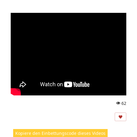
62
A
ns
ic
ht
Kopiere den Einbettungscode dieses Videos
e