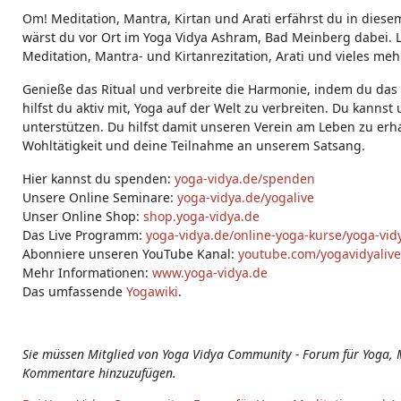
g
Om! Meditation, Mantra, Kirtan und Arati erfährst du in diese
s:
wärst du vor Ort im Yoga Vidya Ashram, Bad Meinberg dabei. L
Meditation, Mantra- und Kirtanrezitation, Arati und vieles meh
Genieße das Ritual und verbreite die Harmonie, indem du das V
hilfst du aktiv mit, Yoga auf der Welt zu verbreiten. Du kanns
unterstützen. Du hilfst damit unseren Verein am Leben zu erha
Wohltätigkeit und deine Teilnahme an unserem Satsang.
Hier kannst du spenden:
yoga-vidya.de/spenden
Unsere Online Seminare:
yoga-vidya.de/yogalive
Unser Online Shop:
shop.yoga-vidya.de
Das Live Programm:
yoga-vidya.de/online-yoga-kurse/yoga-vidy
Abonniere unseren YouTube Kanal:
youtube.com/yogavidyalive
Mehr Informationen:
www.yoga-vidya.de
Das umfassende
Yogawiki
.
Sie müssen Mitglied von Yoga Vidya Community - Forum für Yoga, 
Kommentare hinzuzufügen.