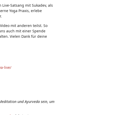
n:
m Live-Satsang mit Sukadev, als
erne Yoga Praxis, erlebe
r.
ideo mit anderen teilst. So
t uns auch mit einer Spende
lten. Vielen Dank für deine
a-live/
Meditation und Ayurveda sein, um