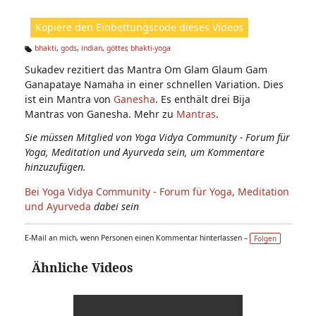
ic
ht
Kopiere den Einbettungscode dieses Videos
e
n:
bhakti
,
gods
,
indian
,
götter
,
bhakti-yoga
Ta
Sukadev rezitiert das Mantra Om Glam Glaum Gam
g
s:
Ganapataye Namaha in einer schnellen Variation. Dies
ist ein Mantra von
Ganesha
. Es enthält drei Bija
Mantras von Ganesha. Mehr zu
Mantras
.
Sie müssen Mitglied von Yoga Vidya Community - Forum für
Yoga, Meditation und Ayurveda sein, um Kommentare
hinzuzufügen.
Bei Yoga Vidya Community - Forum für Yoga, Meditation
und Ayurveda
dabei sein
E-Mail an mich, wenn Personen einen Kommentar hinterlassen –
Folgen
Ähnliche Videos