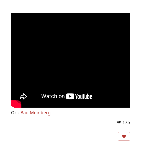
Ort:
Bad Meinberg
175
A
ns