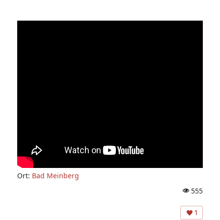
Ort:
Bad Meinberg
555
A
ns
1