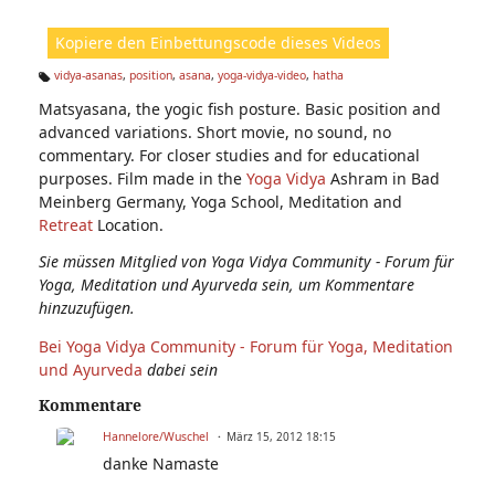
ic
ht
Kopiere den Einbettungscode dieses Videos
e
n:
vidya-asanas
,
position
,
asana
,
yoga-vidya-video
,
hatha
Ta
Matsyasana, the yogic fish posture. Basic position and
g
s:
advanced variations. Short movie, no sound, no
commentary. For closer studies and for educational
purposes. Film made in the
Yoga Vidya
Ashram in Bad
Meinberg Germany, Yoga School, Meditation and
Retreat
Location.
Sie müssen Mitglied von Yoga Vidya Community - Forum für
Yoga, Meditation und Ayurveda sein, um Kommentare
hinzuzufügen.
Bei Yoga Vidya Community - Forum für Yoga, Meditation
und Ayurveda
dabei sein
Kommentare
Hannelore/Wuschel
März 15, 2012 18:15
danke Namaste