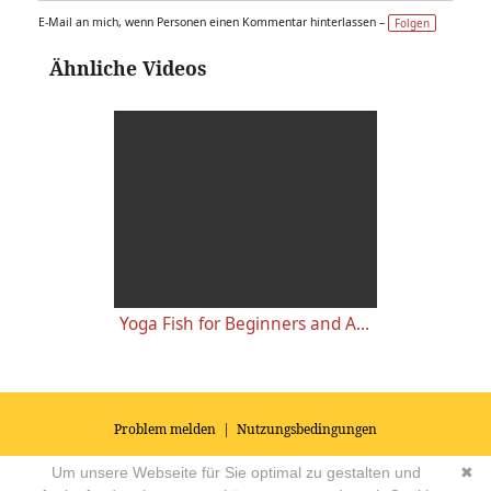
E-Mail an mich, wenn Personen einen Kommentar hinterlassen –
Folgen
Ähnliche Videos
Yoga Fish for Beginners and Advanced - Hatha Yoga Asana Variations
Problem melden
|
Nutzungsbedingungen
© 2026
Impressum
|
Datenschutz
|
AGB's
| Yoga Vidya Community -
Um unsere Webseite für Sie optimal zu gestalten und
✖
Forum für Yoga, Meditation und Ayurveda
Powered by