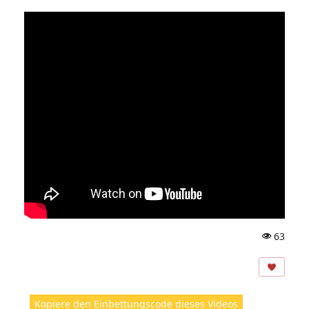
63
A
ns
ic
ht
Kopiere den Einbettungscode dieses Videos
e