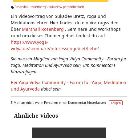
n:
"marshall rosenberg"
,
sukadev
,
persönlichkeit
Ta
Ein Videovortrag von Sukadev Bretz, Yoga und
g
s:
Meditationslehrer. Hier findest du ein Vortragsvideo
über
Marshall Rosenberg
. Seminare und Workshops
rund um dieses Themengebiet findest du auf
https://www.yoga-
vidya.de/seminare/interessengebiet/liebe/
.
Sie müssen Mitglied von Yoga Vidya Community - Forum für
Yoga, Meditation und Ayurveda sein, um Kommentare
hinzuzufügen.
Bei Yoga Vidya Community - Forum für Yoga, Meditation
und Ayurveda
dabei sein
E-Mail an mich, wenn Personen einen Kommentar hinterlassen –
Folgen
Ähnliche Videos