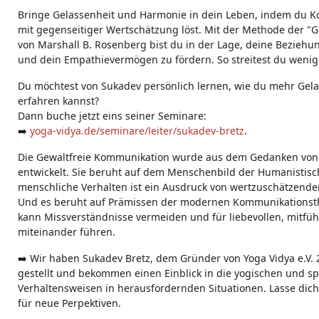
g
Bringe Gelassenheit und Harmonie in dein Leben, indem du Kon
s:
mit gegenseitiger Wertschätzung löst. Mit der Methode der "
von Marshall B. Rosenberg bist du in der Lage, deine Bezieh
und dein Empathievermögen zu fördern. So streitest du wenig
Du möchtest von Sukadev persönlich lernen, wie du mehr Gela
erfahren kannst?
Dann buche jetzt eins seiner Seminare:
➡️
yoga-vidya.de/seminare/leiter/sukadev-bretz
.
Die Gewaltfreie Kommunikation wurde aus dem Gedanken von 
entwickelt. Sie beruht auf dem Menschenbild der Humanistisch
menschliche Verhalten ist ein Ausdruck von wertzuschätzende
Und es beruht auf Prämissen der modernen Kommunikationst
kann Missverständnisse vermeiden und für liebevollen, mit
miteinander führen.
➡️ Wir haben Sukadev Bretz, dem Gründer von Yoga Vidya e.V.
gestellt und bekommen einen Einblick in die yogischen und sp
Verhaltensweisen in herausfordernden Situationen. Lasse dich 
für neue Perpektiven.