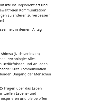
n:
flikte lösungsorientiert und
Gewaltfreien Kommunikation"
ungen zu anderen zu verbessern
er!
ssenheit in deinem Alltag
Ahimsa (Nichtverletzen)
en Psychologie: Alles
n Bedürfnissen und Anliegen.
heorie: Gute Kommunikation
fühlenden Umgang der Menschen
 25 Fragen über das Leben
irituellen Lebens- und
inspirieren und bleibe offen