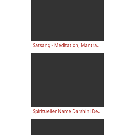
Satsang - Meditation, Mantrasingen und Arati mit Darshini Devi - Yoga Vidya live 7.00 Uhr - 1.11.2020
Spiritueller Name Darshini Devi - Bedeutung und Übersetzung aus dem Sanskrit