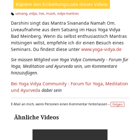
Kopiere den Einbettungscode dieses Videos
e
n:
satsang
,
vidya
,
live
,
musik
,
vidya-mantras
Ta
Darshini singt das Mantra Sivananda Namah Om.
g
s:
Liveaufnahme aus dem Satsang im Haus Yoga Vidya
Bad Meinberg. Wenn du selbst enthusiastisch Mantras
mitsingen willst, empfehle ich dir einen Besuch eines
Seminars. Du findest diese unter
www.yoga-vidya.de
Sie müssen Mitglied von Yoga Vidya Community - Forum für
Yoga, Meditation und Ayurveda sein, um Kommentare
hinzuzufügen.
Bei Yoga Vidya Community - Forum für Yoga, Meditation
und Ayurveda
dabei sein
E-Mail an mich, wenn Personen einen Kommentar hinterlassen –
Folgen
Ähnliche Videos