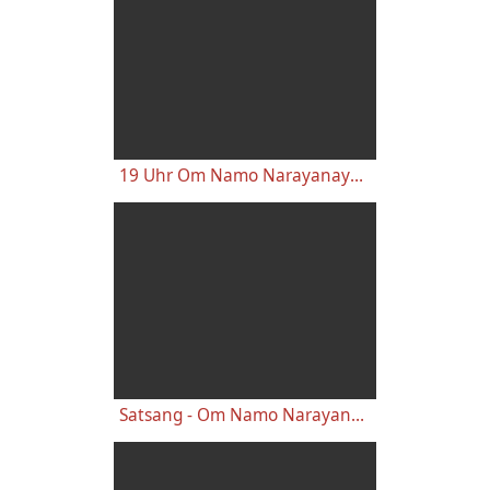
19 Uhr Om Namo Narayanaya Singen - 20 Uhr Satsang mit Darshini - 26.05.2022
Satsang - Om Namo Narayanaya Singen mit Darshini - Yoga Vidya Live, 08.03.2022, 19:00 Uhr