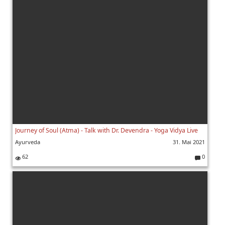
e
nt
ar
e:
Journey of Soul (Atma) - Talk with Dr. Devendra - Yoga Vidya Live
Ayurveda
31. Mai 2021
62
0
K
o
m
m
e
nt
ar
e: