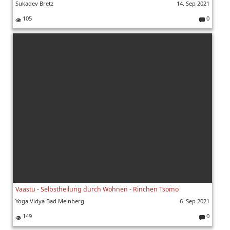
Sukadev Bretz
14. Sep 2021
105
0
K
o
m
m
e
nt
ar
e:
Vaastu - Selbstheilung durch Wohnen - Rinchen Tsomo
Yoga Vidya Bad Meinberg
6. Sep 2021
149
0
K