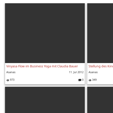
Vinyasa Flow im Business Yoga mit Claudia Bauer
Asanas
11. Jul 2012
Asanas
973
0
349
K
o
m
m
e
nt
ar
e: