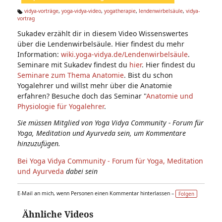
n:
vidya-vorträge
,
yoga-vidya-video
,
yogatherapie
,
lendenwirbelsäule
,
vidya-
vortrag
Ta
g
Sukadev erzählt dir in diesem Video Wissenswertes
s:
über die Lendenwirbelsäule. Hier findest du mehr
Information:
wiki.yoga-vidya.de/Lendenwirbelsäule
.
Seminare mit Sukadev findest du
hier
. Hier findest du
Seminare zum Thema Anatomie
. Bist du schon
Yogalehrer und willst mehr über die Anatomie
erfahren? Besuche doch das Seminar "
Anatomie und
Physiologie für Yogalehrer
.
Sie müssen Mitglied von Yoga Vidya Community - Forum für
Yoga, Meditation und Ayurveda sein, um Kommentare
hinzuzufügen.
Bei Yoga Vidya Community - Forum für Yoga, Meditation
und Ayurveda
dabei sein
E-Mail an mich, wenn Personen einen Kommentar hinterlassen –
Folgen
Ähnliche Videos