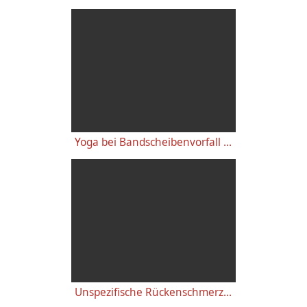
Yoga bei Bandscheibenvorfall - Lendenwirbelsäule
Unspezifische Rückenschmerzen - unterer Rücken - Lenden und Lendenwirbelsäule - Yoga hilft