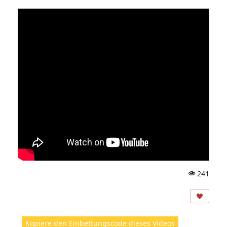
241
A
ns
ic
ht
Kopiere den Einbettungscode dieses Videos
e