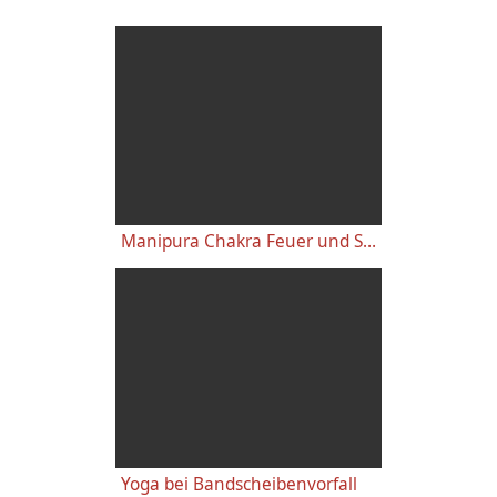
Manipura Chakra Feuer und Solarplexuschakra Meditation mit Sukadev - Sonnenenergiespeicher
Yoga bei Bandscheibenvorfall