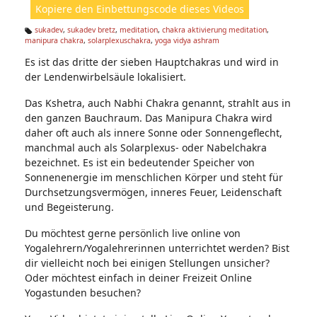
Kopiere den Einbettungscode dieses Videos
e
n:
sukadev
,
sukadev bretz
,
meditation
,
chakra aktivierung meditation
,
manipura chakra
,
solarplexuschakra
,
yoga vidya ashram
Ta
g
Es ist das dritte der sieben Hauptchakras und wird in
s:
der Lendenwirbelsäule lokalisiert.
Das Kshetra, auch Nabhi Chakra genannt, strahlt aus in
den ganzen Bauchraum. Das Manipura Chakra wird
daher oft auch als innere Sonne oder Sonnengeflecht,
manchmal auch als Solarplexus- oder Nabelchakra
bezeichnet. Es ist ein bedeutender Speicher von
Sonnenenergie im menschlichen Körper und steht für
Durchsetzungsvermögen, inneres Feuer, Leidenschaft
und Begeisterung.
Du möchtest gerne persönlich live online von
Yogalehrern/Yogalehrerinnen unterrichtet werden? Bist
dir vielleicht noch bei einigen Stellungen unsicher?
Oder möchtest einfach in deiner Freizeit Online
Yogastunden besuchen?