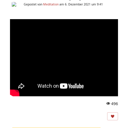
Gepostet von
Meditation
am 6. Dezember 2021 um 9:41
496
A
ns
ic
ht