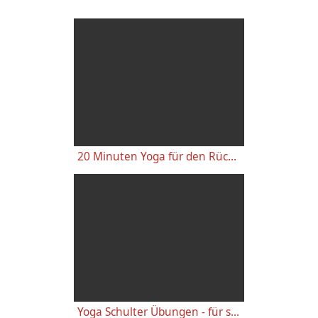
20 Minuten Yoga für den Rücken - Anfänger-Level
Yoga Schulter Übungen - für starke gesunde Schultern, gegen Schulterschmerzen