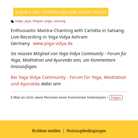
ic
ht
Kopiere den Einbettungscode dieses Videos
e
n:
vidya
,
jaya
,
bhajan
,
yoga
,
satsang
Ta
Enthusiastic Mantra-Chanting with Carlotta in Satsang.
g
s:
Live-Recording in Yoga Vidya Ashram
Germany.
www.yoga-vidya.de
Sie müssen Mitglied von Yoga Vidya Community - Forum für
Yoga, Meditation und Ayurveda sein, um Kommentare
hinzuzufügen.
Bei Yoga Vidya Community - Forum für Yoga, Meditation
und Ayurveda
dabei sein
E-Mail an mich, wenn Personen einen Kommentar hinterlassen –
Folgen
Problem melden
|
Nutzungsbedingungen