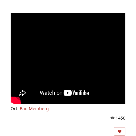
Ort:
Bad Meinberg
1450
A
ns