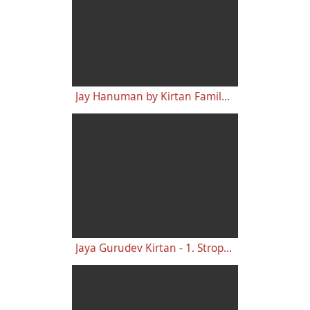
Jay Hanuman by Kirtan Family (Awaken Love Band Cover) - Kirtan Cover
Jaya Gurudev Kirtan - 1. Strophe 1. Teil - Noten-Lernvideo 355-01