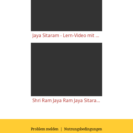
Jaya Sitaram - Lern-Video mit sichtbaren Harmoniumtasten mit Noten 206
Shri Ram Jaya Ram Jaya Sitaram Sadgurudev - Lehrvideo mit Noten 202
Problem melden
|
Nutzungsbedingungen