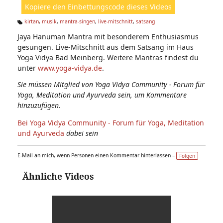
Kopiere den Einbettungscode dieses Videos
e
n:
kirtan
,
musik
,
mantra-singen
,
live-mitschnitt
,
satsang
Ta
Jaya Hanuman Mantra mit besonderem Enthusiasmus
g
s:
gesungen. Live-Mitschnitt aus dem Satsang im Haus
Yoga Vidya Bad Meinberg. Weitere Mantras findest du
unter
www.yoga-vidya.de
.
Sie müssen Mitglied von Yoga Vidya Community - Forum für
Yoga, Meditation und Ayurveda sein, um Kommentare
hinzuzufügen.
Bei Yoga Vidya Community - Forum für Yoga, Meditation
und Ayurveda
dabei sein
E-Mail an mich, wenn Personen einen Kommentar hinterlassen –
Folgen
Ähnliche Videos