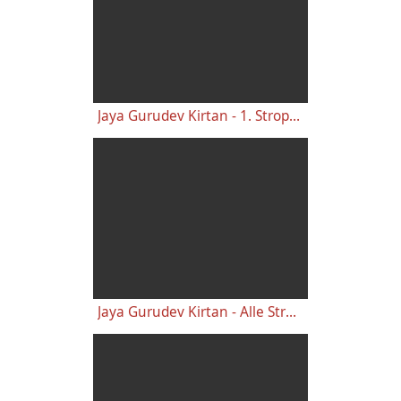
Jaya Gurudev Kirtan - 1. Strophe 2. Teil - Noten-Lernvideo 355-02
Jaya Gurudev Kirtan - Alle Strophen - Noten-Lernvideo 355