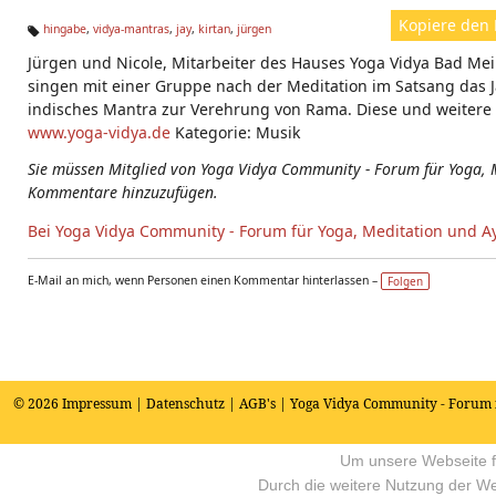
Kopiere den 
hingabe
,
vidya-mantras
,
jay
,
kirtan
,
jürgen
Ta
Jürgen und Nicole, Mitarbeiter des Hauses Yoga Vidya Bad M
g
s:
singen mit einer Gruppe nach der Meditation im Satsang das J
indisches Mantra zur Verehrung von Rama. Diese und weitere 
www.yoga-vidya.de
Kategorie: Musik
Sie müssen Mitglied von Yoga Vidya Community - Forum für Yoga, 
Kommentare hinzuzufügen.
Bei Yoga Vidya Community - Forum für Yoga, Meditation und A
E-Mail an mich, wenn Personen einen Kommentar hinterlassen –
Folgen
© 2026
Impressum
|
Datenschutz
|
AGB's
| Yoga Vidya Community - Forum 
Um unsere Webseite fü
Durch die weitere Nutzung der W