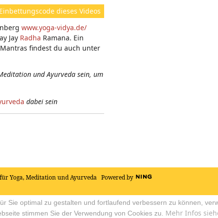
ht
Einbettungscode dieses Videos
e
einberg
www.yoga-vidya.de/
n:
ay Jay
Radha
Ramana. Ein
Mantras findest du auch unter
Meditation und Ayurveda sein, um
yurveda
dabei sein
für Yoga, Meditation und Ayurveda
Powered by
r Sie optimal zu gestalten und fortlaufend verbessern zu können, ver
Mehr Infos sieh
ebseite stimmen Sie der Verwendung von Cookies zu.