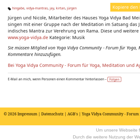
Kopiere den 
hingabe
,
vidya-mantras
,
jay
,
kirtan
,
jürgen
Ta
Jürgen und Nicole, Mitarbeiter des Hauses Yoga Vidya Bad M
g
s:
singen mit einer Gruppe nach der Meditation im Satsang das J
indisches Mantra zur Verehrung von Rama. Diese und weitere 
www.yoga-vidya.de
Kategorie: Musik
Sie müssen Mitglied von Yoga Vidya Community - Forum für Yoga, 
Kommentare hinzuzufügen.
Bei Yoga Vidya Community - Forum für Yoga, Meditation und A
E-Mail an mich, wenn Personen einen Kommentar hinterlassen –
Folgen
© 2026
Impressum
|
Datenschutz
|
AGB's
| Yoga Vidya Community - Forum 
Um unsere Webseite fü
Durch die weitere Nutzung der W