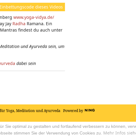
ht
Einbettungscode dieses Videos
e
einberg
www.yoga-vidya.de/
n:
ay Jay
Radha
Ramana. Ein
Mantras findest du auch unter
Meditation und Ayurveda sein, um
yurveda
dabei sein
für Yoga, Meditation und Ayurveda
Powered by
r Sie optimal zu gestalten und fortlaufend verbessern zu können, ver
Mehr Infos sieh
ebseite stimmen Sie der Verwendung von Cookies zu.