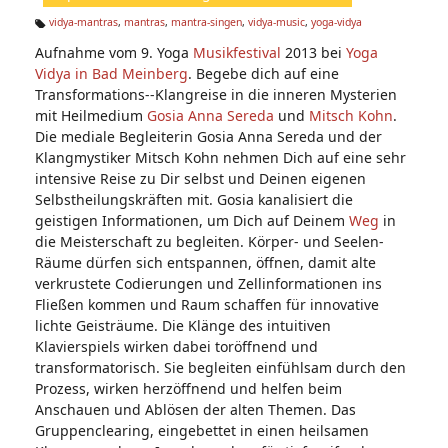
n:
vidya-mantras
,
mantras
,
mantra-singen
,
vidya-music
,
yoga-vidya
Ta
Aufnahme vom 9. Yoga
Musikfestival
2013 bei
Yoga
g
s:
Vidya in Bad Meinberg
. Begebe dich auf eine
Transformations--Klangreise in die inneren Mysterien
mit Heilmedium
Gosia Anna Sereda
und
Mitsch Kohn
.
Die mediale Begleiterin Gosia Anna Sereda und der
Klangmystiker Mitsch Kohn nehmen Dich auf eine sehr
intensive Reise zu Dir selbst und Deinen eigenen
Selbstheilungskräften mit. Gosia kanalisiert die
geistigen Informationen, um Dich auf Deinem
Weg
in
die Meisterschaft zu begleiten. Körper- und Seelen-
Räume dürfen sich entspannen, öffnen, damit alte
verkrustete Codierungen und Zellinformationen ins
Fließen kommen und Raum schaffen für innovative
lichte Geisträume. Die Klänge des intuitiven
Klavierspiels wirken dabei toröffnend und
transformatorisch. Sie begleiten einfühlsam durch den
Prozess, wirken herzöffnend und helfen beim
Anschauen und Ablösen der alten Themen. Das
Gruppenclearing, eingebettet in einen heilsamen