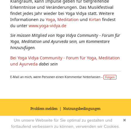
Klangraum, kann Impulse geben für tiefgreifende
Erkenntnisse und Veränderungen. Das Musikfestival
findet jedes Jahr wieder bei Yoga Vidya statt. Weitere
Informationen zu
Yoga
,
Meditation
und
Kirtan
findest
du unter
www.yoga-vidya.de
Sie müssen Mitglied von Yoga Vidya Community - Forum für
Yoga, Meditation und Ayurveda sein, um Kommentare
hinzuzufügen.
Bei Yoga Vidya Community - Forum für Yoga, Meditation
und Ayurveda
dabei sein
E-Mail an mich, wenn Personen einen Kommentar hinterlassen –
Folgen
Problem melden
|
Nutzungsbedingungen
© 2026
Impressum
|
Datenschutz
|
AGB's
| Yoga Vidya Community -
Um unsere Webseite für Sie optimal zu gestalten und
✖
Forum für Yoga, Meditation und Ayurveda
Powered by
fortlaufend verbessern zu können, verwenden wir Cookies.