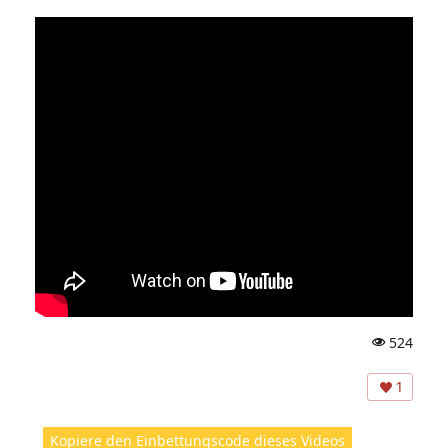
524
A
ns
1
ic
ht
Kopiere den Einbettungscode dieses Videos
e