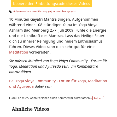
Kopiere den Einbettungscode dieses Videos
e
n:
vidya-mantras
,
meditation
,
yajna
,
mantra
,
gayatri
Ta
10 Minuten Gayatri Mantra Singen. Aufgenommen
g
s:
während einer 108-stündigen Yajna im Yoga Vidya
Ashram Bad Meinberg 2.-7. Juli 2009. Fühle die Energie
und die Lichtkraft des Mantras. Lass das Heilige Feuer
dich zu innerer Reinigung und neuem Enthusiasmus
führen. Dieses Video kann dich sehr gut für eine
Meditation
vorbereiten.
Sie müssen Mitglied von Yoga Vidya Community - Forum für
Yoga, Meditation und Ayurveda sein, um Kommentare
hinzuzufügen.
Bei Yoga Vidya Community - Forum für Yoga, Meditation
und Ayurveda
dabei sein
E-Mail an mich, wenn Personen einen Kommentar hinterlassen –
Folgen
Ähnliche Videos