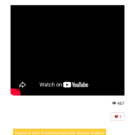
467
A
ns
1
ic
ht
Kopiere den Einbettungscode dieses Videos
e