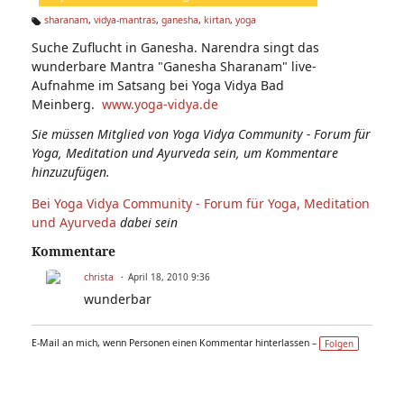
n:
sharanam
,
vidya-mantras
,
ganesha
,
kirtan
,
yoga
Ta
Suche Zuflucht in Ganesha. Narendra singt das
g
s:
wunderbare Mantra "Ganesha Sharanam" live-
Aufnahme im Satsang bei Yoga Vidya Bad
Meinberg.
www.yoga-vidya.de
Sie müssen Mitglied von Yoga Vidya Community - Forum für
Yoga, Meditation und Ayurveda sein, um Kommentare
hinzuzufügen.
Bei Yoga Vidya Community - Forum für Yoga, Meditation
und Ayurveda
dabei sein
Kommentare
christa
April 18, 2010 9:36
wunderbar
E-Mail an mich, wenn Personen einen Kommentar hinterlassen –
Folgen