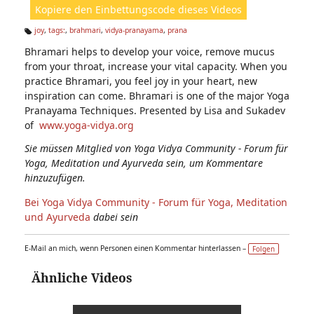
Kopiere den Einbettungscode dieses Videos
e
n:
joy
,
tags:
,
brahmari
,
vidya-pranayama
,
prana
Ta
Bhramari helps to develop your voice, remove mucus
g
s:
from your throat, increase your vital capacity. When you
practice Bhramari, you feel joy in your heart, new
inspiration can come. Bhramari is one of the major Yoga
Pranayama Techniques. Presented by Lisa and Sukadev
of
www.yoga-vidya.org
Sie müssen Mitglied von Yoga Vidya Community - Forum für
Yoga, Meditation und Ayurveda sein, um Kommentare
hinzuzufügen.
Bei Yoga Vidya Community - Forum für Yoga, Meditation
und Ayurveda
dabei sein
E-Mail an mich, wenn Personen einen Kommentar hinterlassen –
Folgen
Ähnliche Videos