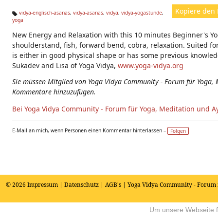
Kopiere den 
vidya-englisch-asanas
,
vidya-asanas
,
vidya
,
vidya-yogastunde
,
yoga
Ta
g
New Energy and Relaxation with this 10 minutes Beginner's Yog
s:
shoulderstand, fish, forward bend, cobra, relaxation. Suited fo
is either in good physical shape or has some previous knowle
Sukadev and Lisa of Yoga Vidya,
www.yoga-vidya.org
Sie müssen Mitglied von Yoga Vidya Community - Forum für Yoga, 
Kommentare hinzuzufügen.
Bei Yoga Vidya Community - Forum für Yoga, Meditation und A
E-Mail an mich, wenn Personen einen Kommentar hinterlassen –
Folgen
© 2026
Impressum
|
Datenschutz
|
AGB's
| Yoga Vidya Community - Forum 
Um unsere Webseite fü