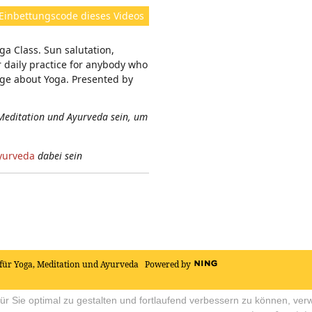
ht
Einbettungscode dieses Videos
e
n:
a Class. Sun salutation,
r daily practice for anybody who
dge about Yoga. Presented by
Meditation und Ayurveda sein, um
yurveda
dabei sein
für Yoga, Meditation und Ayurveda
Powered by
r Sie optimal zu gestalten und fortlaufend verbessern zu können, ver