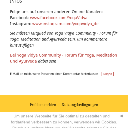
INFOS
Folge uns auf unseren anderen Online-Kanälen:
Facebook:
www.facebook.com/YogaVidya
Instagram:
www.instagram.com/yogavidya_de
Sie müssen Mitglied von Yoga Vidya Community - Forum für
Yoga, Meditation und Ayurveda sein, um Kommentare
hinzuzufügen.
Bei Yoga Vidya Community - Forum für Yoga, Meditation
und Ayurveda
dabei sein
E-Mail an mich, wenn Personen einen Kommentar hinterlassen –
Folgen
Problem melden
|
Nutzungsbedingungen
© 2026
Impressum
|
Datenschutz
|
AGB's
| Yoga Vidya Community -
Um unsere Webseite für Sie optimal zu gestalten und
✖
Forum für Yoga, Meditation und Ayurveda
Powered by
fortlaufend verbessern zu können, verwenden wir Cookies.