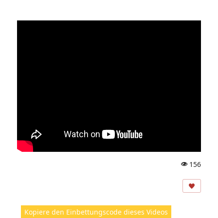
156
A
ns
ic
ht
Kopiere den Einbettungscode dieses Videos
e