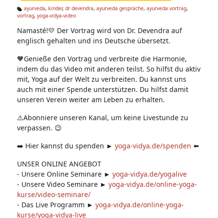
n:
ayurveda
,
kinder
,
dr devendra
,
ayurveda gespräche
,
ayurveda vortrag
,
vortrag
,
yoga-vidya-video
Ta
g
Namasté!💛 Der Vortrag wird von Dr. Devendra auf
s:
englisch gehalten und ins Deutsche übersetzt.
🧡Genieße den Vortrag und verbreite die Harmonie,
indem du das Video mit anderen teilst. So hilfst du aktiv
mit, Yoga auf der Welt zu verbreiten. Du kannst uns
auch mit einer Spende unterstützen. Du hilfst damit
unseren Verein weiter am Leben zu erhalten.
⚠️Abonniere unseren Kanal, um keine Livestunde zu
verpassen. 😉
➡️ Hier kannst du spenden ►
yoga-vidya.de/spenden
⬅️
UNSER ONLINE ANGEBOT
- Unsere Online Seminare ►
yoga-vidya.de/yogalive
- Unsere Video Seminare ►
yoga-vidya.de/online-yoga-
kurse/video-seminare/
- Das Live Programm ►
yoga-vidya.de/online-yoga-
kurse/yoga-vidya-live